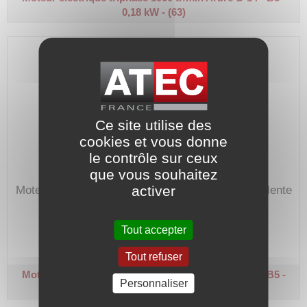
0,18 kW - (63)
Ce site utilise des
cookies et vous donne
le contrôle sur ceux
que vous souhaitez
activer
Moteur 230/400V, hors-normes avec bride équivalente
à un moteur de hauteur d'axe 63.
Code article :
106704
Tout accepter
Prix : 806,30 €
HT
Tout refuser
Moteur électrique triphasé 1000 tr/min
Arbre Ø 14 - B5 -
Personnaliser
0,26 kW - (63)