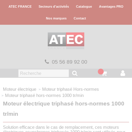
Panneau de gestion des cookies
ATEC FRANCE
Secteurs d'activités
Catalogue
Avantages PRO
Nos marques
Contact
05 56 89 92 00
Moteur électrique
Moteur triphasé
Hors-normes
Moteur triphasé hors-normes
1000 tr/min
Moteur électrique triphasé hors-normes 1000
tr/min
Solution efficace dans le cas de remplacement, ces moteurs
électriques asynchrones triphasés 1000 tr/min sont utilisés pour