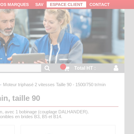
NOS MARQUES
SAV
ESPACE CLIENT
CONTACT
Total HT :
Moteur triphasé 2 vitesses
Taille 90 - 1500/750 tr/min
n, taille 90
nium, avec 1 bobinage (couplage DALHANDER).
ponibles en brides B3, B5 et B14.