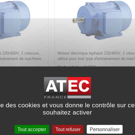
é 230/400V, 2 vitesses,
Moteur électrique triphasé 230/400V, 2 vites
entrainement de machines.
utilisé pour tout type d'entrainement de mac
Code article :
117732
Prix : 0,00 €
HT
esses - Taille 90 - B3
Moteur triphasé 2 vitesses - Taille 9
 0,75 kW / 0,37 kW
1500/750 tr/min - 0,97 kW / 0,52 
ise des cookies et vous donne le contrôle sur 
souhaitez activer
Tout accepter
Tout refuser
Personnaliser