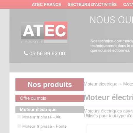
Panneau de gestion des cookies
ATEC FRANCE
SECTEURS D'ACTIVITÉS
CAT
05 56 89 92 00
Nos produits
Moteur électrique
Mote
Moteur électri
Offre du mois
Moteur électrique
Moteurs électriques asy
Utilisés pour tout type d
Moteur triphasé - Alu
Moteur triphasé - Fonte