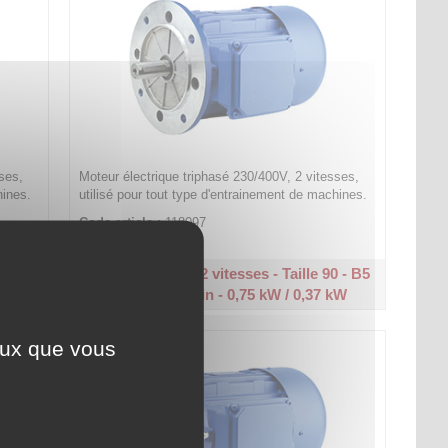
ses,
Moteur électrique triphasé 230/400V, 2 vitesses,
hines.
utilisé pour tout type d'entrainement de machines.
Code article :
118097
Prix : 0,00 €
HT
0 - B3
Moteur triphasé 2 vitesses - Taille 90 - B5
kW
1500/750 tr/min - 0,75 kW / 0,37 kW
ceux que vous