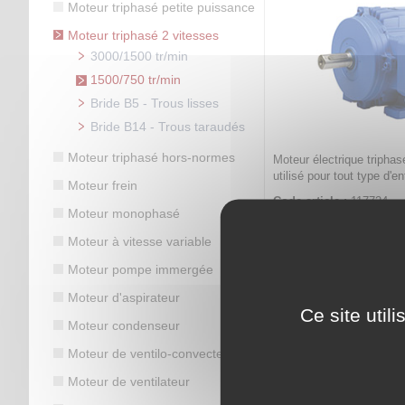
Moteur triphasé petite puissance
Moteur triphasé 2 vitesses
3000/1500 tr/min
1500/750 tr/min
Bride B5 - Trous lisses
Bride B14 - Trous taraudés
Moteur triphasé hors-normes
Moteur électrique triphas
utilisé pour tout type d'
Moteur frein
Code article :
117724
Moteur monophasé
Prix : 0,00 €
HT
Moteur à vitesse variable
Moteur triphasé 2 vit
1500/750 tr/min -
Moteur pompe immergée
Moteur d'aspirateur
Ce site util
Moteur condenseur
Moteur de ventilo-convecteur
Moteur de ventilateur