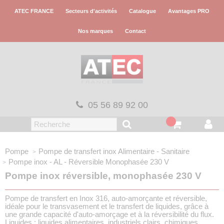
Panneau de gestion des cookies
ATEC FRANCE
Secteurs d'activités
Catalogue
Avantages PRO
Nos marques
Contact
05 56 89 92 00
Pompe
Pompe de transfert inox
Alimentaire - Sanitaire
Pompe inox - AL - Réversible
Monophasée 230 V
Pompe inox réversible, monophasée 230 V
Pompe de transfert en Inox 316, auto-amorçante et réversible,
idéale pour le transvasement et le transfert de liquides, grâce à
une grande capacité d'auto-amorçage et à la réversibilité du flux.
Liquides : liquides alimentaires, industriels clairs, chimiques