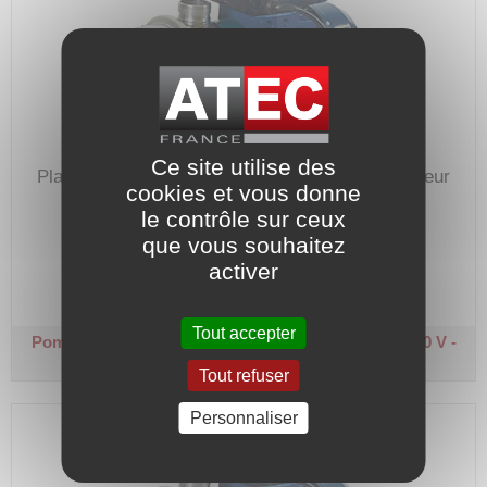
Ce site utilise des
Plage de débit : 0,5 à 3 m³/h - 2800 tr/min.
Hauteur
cookies et vous donne
manométrique max. : 35 m.
le contrôle sur ceux
Code article :
217218
que vous souhaitez
Prix : 1 263,90 €
activer
HT
Tout accepter
Pompe de transfert inox - AL 25-2M
Monophasée 230 V -
Auto-amorçante - 0,9 kW
Tout refuser
Personnaliser