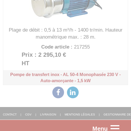
Plage de débit : 0,5 à 13 m³/h - 1400 tr/min.
Hauteur
manométrique max. : 28 m.
Code article :
217255
Prix : 2 295,10 €
HT
Pompe de transfert inox - AL 50-4
Monophasée 230 V -
Auto-amorçante - 1,5 kW
CONTACT
|
CGV
|
LIVRAISON
|
MENTIONS LÉGALES
|
GESTIONNAIRE DE
Menu
COOKIES
|
AGENCE WEB ALSACE
: FGP SOLUTIONS