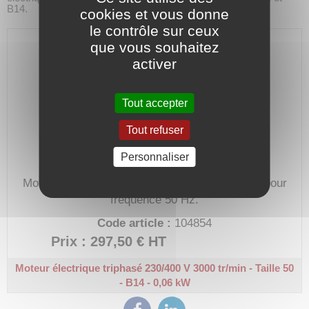
B14.
cookies et vous donne
le contrôle sur ceux
que vous souhaitez
activer
Tout accepter
Tout refuser
Personnaliser
Moteur électrique triphasé de petite puissance pour
fréquence 50 Hz.
Code article :
104854
Prix : 297,50 €
HT
Moteur électrique triphasé 230/400 V
3000 tr/min - Taille 50
- B14 - 0,06 kW