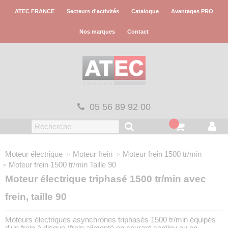
Panneau de gestion des cookies
ATEC FRANCE
Secteurs d'activités
Catalogue
Avantages PRO
Nos marques
Contact
05 56 89 92 00
Moteur électrique
Moteur frein
Moteur frein
1500 tr/min
Moteur frein 1500 tr/min
Taille 90
Moteur électrique triphasé 1500 tr/min avec
frein, taille 90
Moteurs électriques asynchrones triphasés 1500 tr/min équipés
d'un frein à disque (frein alimenté en courant continu ou en