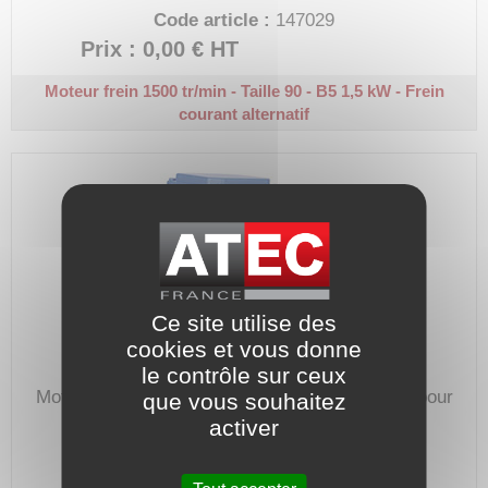
Code article :
147029
Prix : 0,00 €
HT
Moteur frein 1500 tr/min - Taille 90 - B5
1,5 kW - Frein
courant alternatif
Ce site utilise des
cookies et vous donne
le contrôle sur ceux
Moteur 230/400V, avec frein courant alternatif, pour
que vous souhaitez
tout type d'entrainement de machines.
activer
Code article :
147036