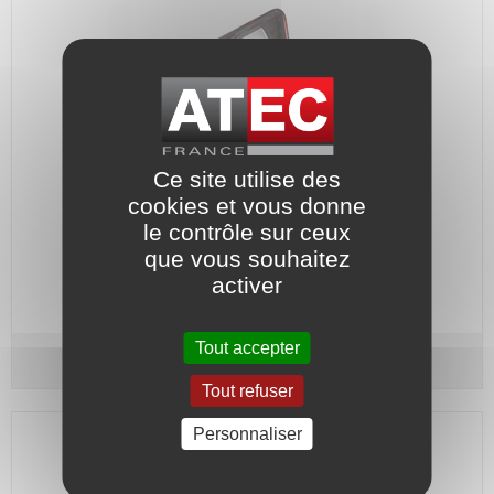
Ce site utilise des
cookies et vous donne
le contrôle sur ceux
Embouts et porte-douille magnétique 1/4".
que vous souhaitez
Code article :
981485
activer
Prix : 27,10 €
HT
Tout accepter
Jeu de 21 Embouts pour visseuse
Tout refuser
Personnaliser