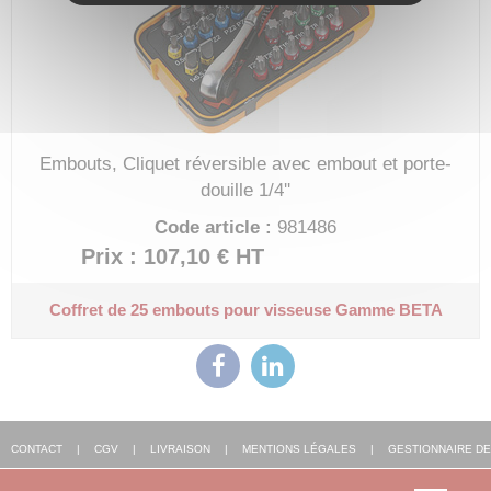
Embouts, Cliquet réversible avec embout et porte-
douille 1/4''
Code article :
981486
Prix : 107,10 €
HT
Coffret de 25 embouts pour visseuse
Gamme BETA
CONTACT
|
CGV
|
LIVRAISON
|
MENTIONS LÉGALES
|
GESTIONNAIRE DE