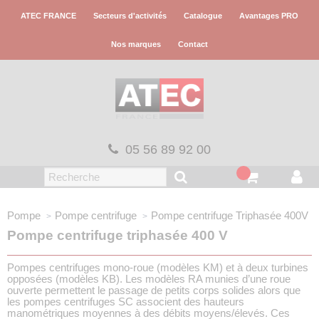
Panneau de gestion des cookies
ATEC FRANCE
Secteurs d'activités
Catalogue
Avantages PRO
Nos marques
Contact
05 56 89 92 00
Pompe
Pompe centrifuge
Pompe centrifuge
Triphasée 400V
Pompe centrifuge triphasée 400 V
Pompes centrifuges mono-roue (modèles KM) et à deux turbines
opposées (modèles KB). Les modèles RA munies d’une roue
ouverte permettent le passage de petits corps solides alors que
les pompes centrifuges SC associent des hauteurs
manométriques moyennes à des débits moyens/élevés. Ces