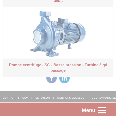
débit
Pompe centrifuge - SC - Basse
pression - Turbine à gd
passage
CONTACT
|
CGV
|
LIVRAISON
|
MENTIONS LÉGALES
|
GESTIONNAIRE DE
Menu
COOKIES
|
AGENCE WEB ALSACE
: FGP SOLUTIONS