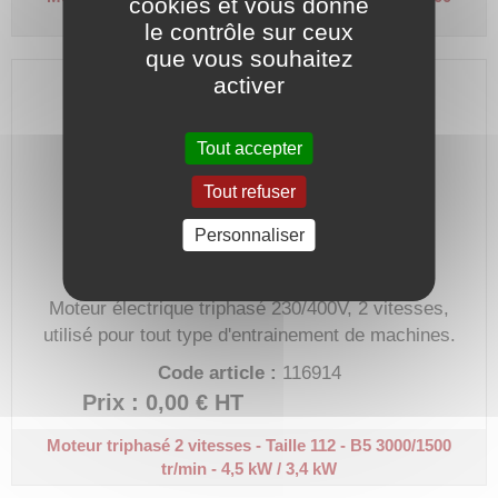
cookies et vous donne
tr/min - 4,5 kW / 3,4 kW
le contrôle sur ceux
que vous souhaitez
activer
Tout accepter
Tout refuser
Personnaliser
Moteur électrique triphasé 230/400V, 2 vitesses,
utilisé pour tout type d'entrainement de machines.
Code article :
116914
Prix : 0,00 €
HT
Moteur triphasé 2 vitesses - Taille 112 - B5
3000/1500
tr/min - 4,5 kW / 3,4 kW