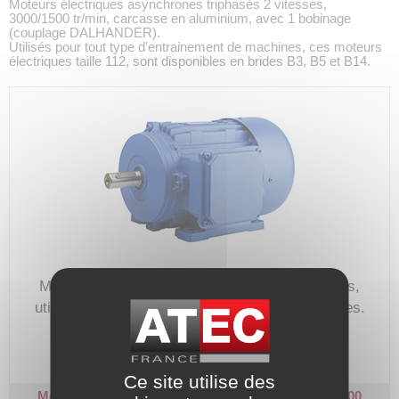
Moteurs électriques asynchrones triphasés 2 vitesses,
3000/1500 tr/min, carcasse en aluminium, avec 1 bobinage
(couplage DALHANDER).
Utilisés pour tout type d'entrainement de machines, ces moteurs
électriques taille 112, sont disponibles en brides B3, B5 et B14.
Moteur électrique triphasé 230/400V, 2 vitesses,
utilisé pour tout type d'entrainement de machines.
Code article :
116434
Prix : 0,00 €
HT
Ce site utilise des
Moteur triphasé 2 vitesses - Taille 112 - B3
3000/1500