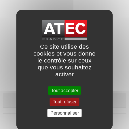
Ce site utilise des
cookies et vous donne
le contrôle sur ceux
que vous souhaitez
Grain fixe : Céramique - Joint : Nitrile.
activer
Code article :
567302
Prix : 51,30 €
HT
Tout accepter
Grain fixe - Type G60/D - Arbre Ø 40
Ce-Ni
Tout refuser
Personnaliser