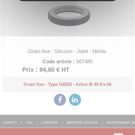
Grain fixe : Silicium - Joint : Nitrile.
Code article :
567485
Prix : 94,80 €
HT
Grain fixe - Type G60/D - Arbre Ø 40
Ks-Ni
CONTACT
|
CGV
|
LIVRAISON
|
MENTIONS LÉGALES
|
GESTIONNAIRE DE