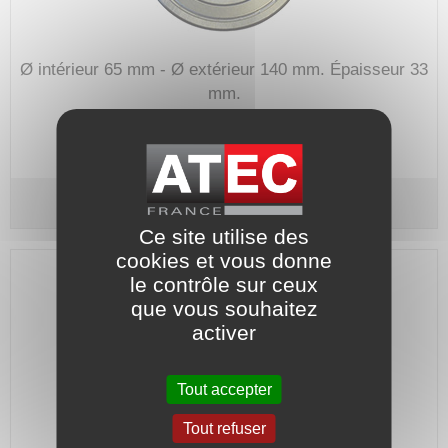
Ø intérieur 65 mm - Ø extérieur 140 mm.
Épaisseur 33
mm.
Code article :
701452
Prix : 248,80 €
HT
Roulement 6313 ZZ C3 - SKF
Ce site utilise des
cookies et vous donne
le contrôle sur ceux
que vous souhaitez
activer
Tout accepter
Tout refuser