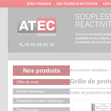
Panneau de gestion des cookies
ATEC FRANCE
SECTEURS D'ACTIVITÉS
CAT
05 56 89 92 00
Nos produits
Accessoires ventilateur
Grille de pro
Offre du mois
Moteur électrique
Grilles de protection à fi
Réparation moteur électrique
Transmission