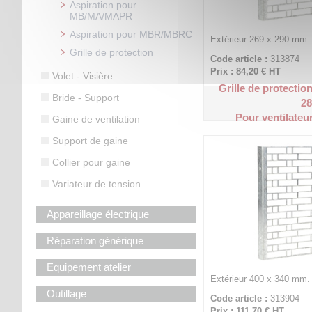
Aspiration pour
MB/MA/MAPR
Aspiration pour MBR/MBRC
Extérieur 269 x 290 mm.
Grille de protection
Code article :
313874
Prix : 84,20 €
HT
Volet - Visière
Grille de protectio
Bride - Support
28
Pour ventilateu
Gaine de ventilation
Support de gaine
Collier pour gaine
Variateur de tension
Appareillage électrique
Réparation générique
Equipement atelier
Extérieur 400 x 340 mm.
Outillage
Code article :
313904
Prix : 111,70 €
HT