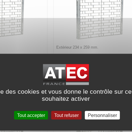
Extérieur 234 x 259 mm.
Code article :
313858
Prix : 52,40 €
HT
Grille de protection au refoulement 
au refoulement - RI 19
25/20
r BD ou BV 19/19
Pour ventilateur BD ou BV 25/2
ise des cookies et vous donne le contrôle sur 
souhaitez activer
Tout accepter
Tout refuser
Personnaliser