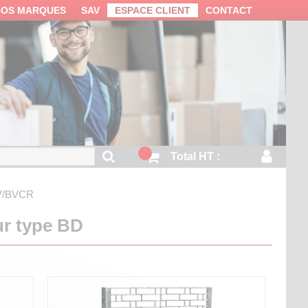
NOS MARQUES
SAV
ESPACE CLIENT
CONTACT
Total HT :
V/BVCR
ur type BD