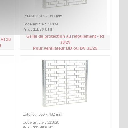
Extérieur 314 x 340 mm.
Code article :
313890
Prix : 111,70 €
HT
Grille de protection au refoulement - RI
 RI 28
33/25
8
Pour ventilateur BD ou BV 33/25
Extérieur 560 x 482 mm.
Code article :
313920
Prix : 211,40 €
HT