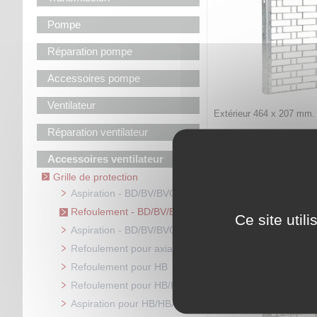
Pompe
Réparation pompe
Accessoires pompe
Ventilateur
Extérieur 464 x 207 mm.
Réparation ventilateur
Code article :
313831
Prix : 54,60 €
HT
Accessoires ventilateur
Grille de protection 
Grille de protection
Pour ventilateu
Aspiration - BD/BV/BVCR
Refoulement - BD/BV/BVCR
Ce site util
Aspiration - BD/BV/BVCR
Refoulement pour axial HJE
Refoulement pour HB
Refoulement pour HB/HBA
Aspiration pour HB/HBA