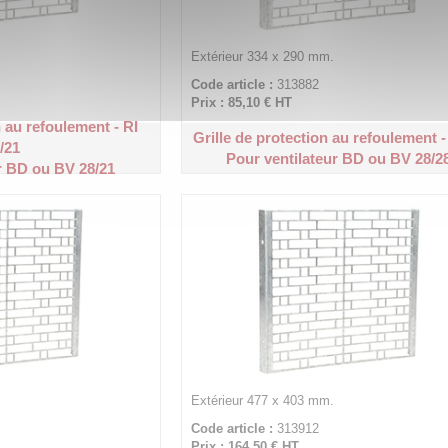
Extérieur 334 x 290 mm.
Code article :
313882
Prix : 85,10 €
HT
n au refoulement - RI
Grille de protection au refoulement -
/21
Pour ventilateur BD ou BV 28/2
r BD ou BV 28/21
Extérieur 477 x 403 mm.
Code article :
313912
Prix : 164,50 €
HT