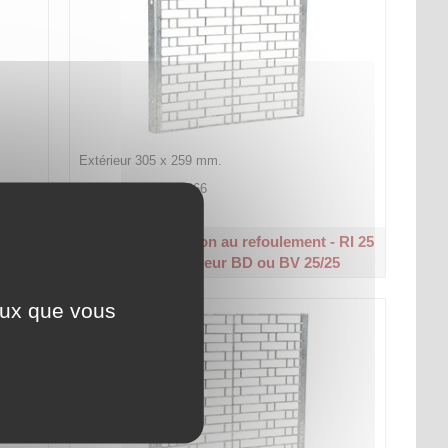
Extérieur 305 x 259 mm.
Code article :
313866
Prix : 55,90 €
HT
- RI
Grille de protection au refoulement - RI 25
Pour ventilateur BD ou BV 25/25
0
ceux que vous