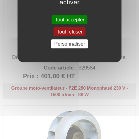
activer
Tout accepter
Tout refuser
Personnaliser
Débit max. : 1350 m³/h
Sens de rotation : horaire.
Code article :
329584
Prix : 401,00 €
HT
Groupe moto-ventilateur - F2E 280
Monophasé 230 V -
1500 tr/min - 88 W