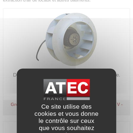
Débit max. : 870 m³/h
Sens de rotation : horaire.
Code article :
329576
Prix : 268,80 €
HT
Groupe moto-ventilateur - F2E 250
Monophasé 230 V -
Ce site utilise des
1500 tr/min - 50 W
cookies et vous donne
le contrôle sur ceux
que vous souhaitez