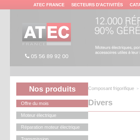
Panneau de gestion des cookies
ATEC FRANCE
SECTEURS D'ACTIVITÉS
CAT
05 56 89 92 00
Nos produits
Composant frigorifique
Divers
Offre du mois
Moteur électrique
Réparation moteur électrique
Transmission