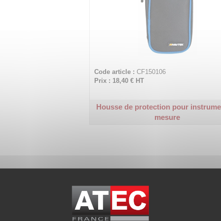
Code article :
CF150106
Prix : 18,40 €
HT
Housse de protection pour instrume
mesure