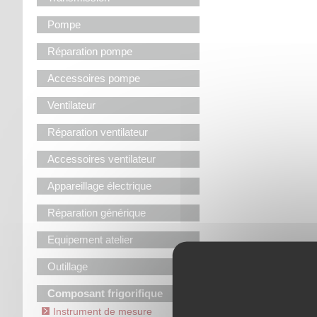
Pompe
Réparation pompe
Accessoires pompe
Ventilateur
Réparation ventilateur
Accessoires ventilateur
Appareillage électrique
Réparation générique
Equipement atelier
Outillage
Composant frigorifique
Instrument de mesure