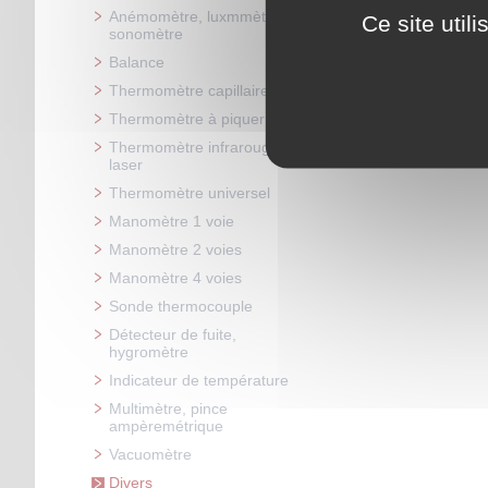
Anémomètre, luxmmètre,
Ce site util
sonomètre
Balance
Thermomètre capillaire
Thermomètre à piquer
Thermomètre infrarouge /
laser
Thermomètre universel
Manomètre 1 voie
Manomètre 2 voies
Manomètre 4 voies
Sonde thermocouple
Détecteur de fuite,
hygromètre
Indicateur de température
Multimètre, pince
ampèremétrique
Vacuomètre
Divers