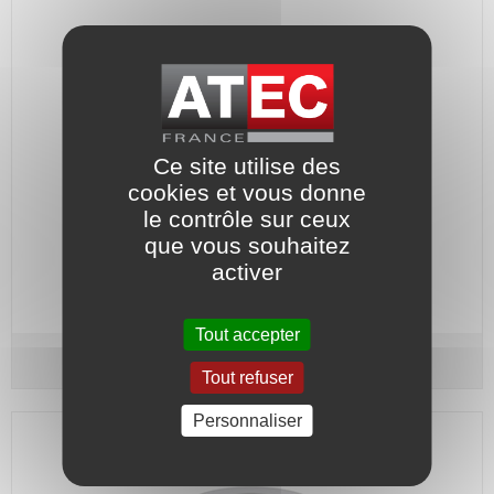
Ce site utilise des
cookies et vous donne
le contrôle sur ceux
Grain fixe : Carbone - Joint : Nitrile.
que vous souhaitez
activer
Code article :
565938
Prix : 36,40 €
HT
Tout accepter
Grain fixe - Type G4 - Arbre Ø 24
Ca-Ni
Tout refuser
Personnaliser