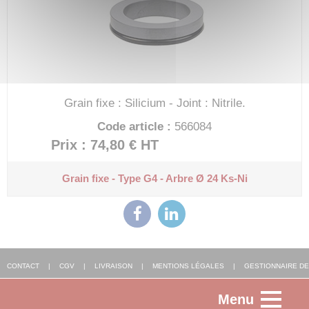
Grain fixe : Silicium - Joint : Nitrile.
Code article :
566084
Prix : 74,80 €
HT
Grain fixe - Type G4 - Arbre Ø 24
Ks-Ni
CONTACT
|
CGV
|
LIVRAISON
|
MENTIONS LÉGALES
|
GESTIONNAIRE DE
Menu
COOKIES
|
AGENCE WEB ALSACE
: FGP SOLUTIONS