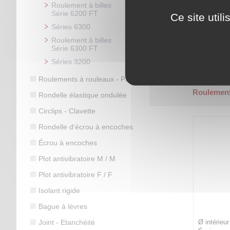
Roulement à billes
Série 6200 FT
Ce site util
Séries 6300
Ø intérieur 17 mm - Ø ex
Roulement à billes
Épaisseur 10 mm.
Série 6300 FT
Code article :
700258
Séries 3200
Prix : 6,00 €
HT
Roulements à rouleaux - Palier
Roulement
Rondelle élastique ondulée
Circlips - Clavette
Rondelle d'écrou à encoches
Écrou à encoches
Plot antivibratoire M / M
Plot antivibratoire F / F
Isolant rigide
Bague à lèvres
Joint - Etanchéité
Ø intérieu