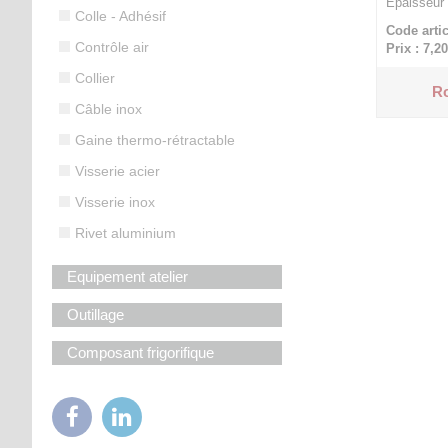
Épaisseur
Colle - Adhésif
Code artic
Contrôle air
Prix : 7,20
Collier
Ro
Câble inox
Gaine thermo-rétractable
Visserie acier
Visserie inox
Rivet aluminium
Equipement atelier
Outillage
Composant frigorifique