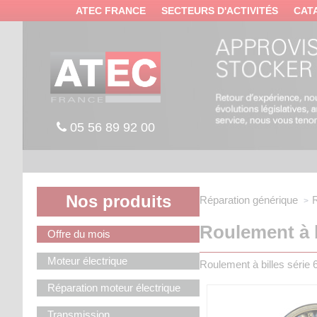
Panneau de gestion des cookies
ATEC FRANCE
SECTEURS D'ACTIVITÉS
CAT
05 56 89 92 00
Nos produits
Réparation générique
R
Roulement à b
Offre du mois
Moteur électrique
Roulement à billes série 6
Réparation moteur électrique
Transmission