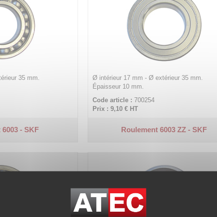
térieur 35 mm.
Ø intérieur 17 mm - Ø extérieur 35 mm.
Épaisseur 10 mm.
Code article :
700254
Prix : 9,10 €
HT
 6003 - SKF
Roulement 6003 ZZ - SKF