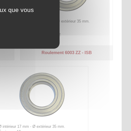
ceux que vous
Ø intérieur 17 mm - Ø extérieur 35 mm.
Épaisseur 10 mm.
Code article :
700262
Prix : 6,50 €
HT
Roulement 6003 ZZ - ISB
Ø intérieur 17 mm - Ø extérieur 35 mm.