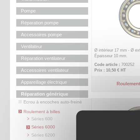
Pompe
Réparation pompe
Accessoires pompe
Ventilateur
Ø intérieur 17 mm - Ø ex
Épaisseur 10 mm.
Réparation ventilateur
Code article :
700252
Accessoires ventilateur
Prix : 10,50 €
HT
Appareillage électrique
Roulement
Réparation générique
Ecrou à encoches auto-freiné
Roulement à billes
Séries 600
Séries 6000
Séries 6200