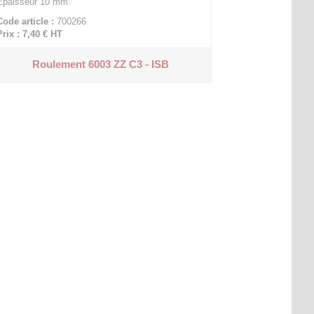
Épaisseur 10 mm.
Code article :
700266
Prix : 7,40 €
HT
Roulement 6003 ZZ C3 - ISB