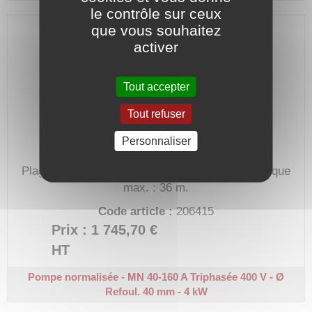
le contrôle sur ceux
que vous souhaitez
activer
Tout accepter
Tout refuser
Personnaliser
Plage de débit : 7 à 42 m³/h.
Hauteur manométrique
max. : 36 m.
Code article :
206415
Prix : 1 745,70 €
HT
Pompe normalisée - MN 40-160 A
Triphasée 400 V - Ø
Refoul. 40 mm - 4 kW