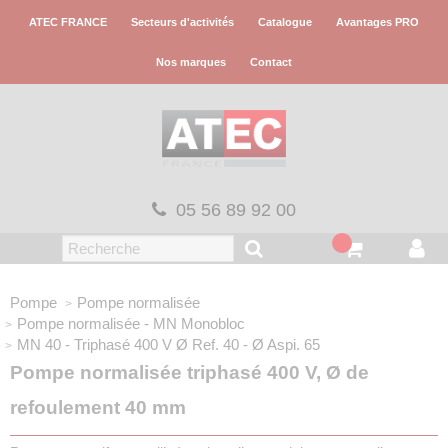
Panneau de gestion des cookies
ATEC FRANCE
Secteurs d'activités
Catalogue
Avantages PRO
Nos marques
Contact
05 56 89 92 00
Pompe
Pompe normalisée
Pompe normalisée - MN
Monobloc
MN 40 - Triphasé 400 V
Ø Ref. 40 - Ø Aspi. 65
Pompe normalisée triphasé 400 V, Ø de
refoulement 40 mm