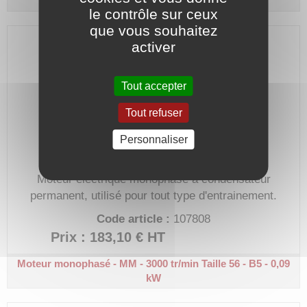
kW
le contrôle sur ceux
que vous souhaitez
activer
Tout accepter
Tout refuser
Personnaliser
Moteur électrique monophasé à condensateur
permanent, utilisé pour tout type d'entrainement.
Code article :
107808
Prix : 183,10 €
HT
Moteur monophasé - MM - 3000 tr/min
Taille 56 - B5 - 0,09
kW