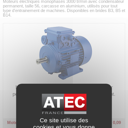
Moteurs électriques monophasés 3000 tr/min avec condensateur
permanent, taille 56, carcasse en aluminium, utilisés pour tout
type d'entrainement de machines. Disponibles en brides B3, B5 et
B14.
Moteur électrique monophasé à condensateur
permanent, utilisé pour tout type d'entrainement.
Code article :
107123
Prix : 168,00 €
HT
Ce site utilise des
Moteur monophasé - MM - 3000 tr/min
Taille 56 - B3 - 0,09
cookies et vous donne