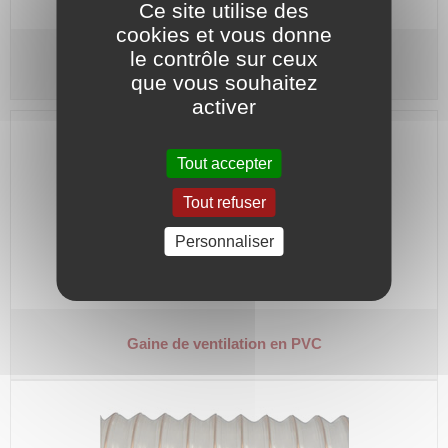
Ce site utilise des
cookies et vous donne
le contrôle sur ceux
Gaine de ventilation en aluminium
que vous souhaitez
activer
Tout accepter
Tout refuser
Personnaliser
Gaine de ventilation en PVC