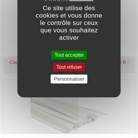
Ce site utilise des
cookies et vous donne
le contrôle sur ceux
que vous souhaitez
Longueur 1 m.
Sachet de 100 pièces.
activer
Code article :
607703
Prix : 22,60 €
HT
Tout accepter
Capote d'encoche demi ronde - POLYESTER
Classe B -
Tout refuser
Largeur 15 mm
Personnaliser