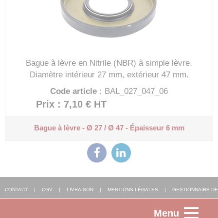
Bague à lèvre en Nitrile (NBR) à simple lèvre.
Diamètre intérieur 27 mm, extérieur 47 mm.
Code article :
BAL_027_047_06
Prix : 7,10 €
HT
Bague à lèvre - Ø 27 / Ø 47 - Épaisseur 6 mm
CONTACT
|
CGV
|
LIVRAISON
|
MENTIONS LÉGALES
|
GESTIONNAIRE DE
Menu
COOKIES
|
AGENCE WEB ALSACE
: FGP SOLUTIONS