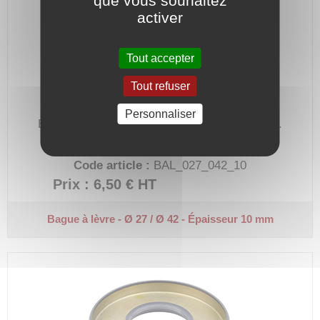
que vous souhaitez
activer
Tout accepter
Tout refuser
Personnaliser
Bague à lèvre en Nitrile (NBR) à simple lèvre.
Diamètre intérieur 27 mm, extérieur 42 mm.
Code article :
BAL_027_042_10
Prix : 6,50 €
HT
Bague à lèvre - Ø 27 / Ø 42 - Épaisseur 10 mm