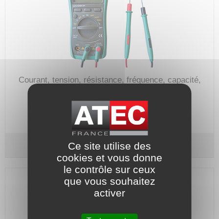
Courant, tension, résistance, fréquence, capacité,
température, continuité, diode.
Code article :
975661
Prix : 58,10 €
HT
Ce site utilise des
Multimètre numérique MN 1232
Auto-calibrage
cookies et vous donne
le contrôle sur ceux
que vous souhaitez
activer