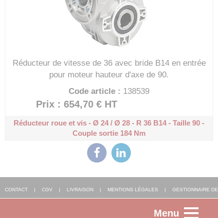
Réducteur de vitesse de 36 avec bride B14 en entrée
pour moteur hauteur d'axe de 90.
Code article :
138539
Prix : 654,70 €
HT
Réducteur roue et vis - Ø 24 / Ø 28 - R 36
B14 - Taille 90 -
Couple sortie 184 Nm
CONTACT
|
CGV
|
LIVRAISON
|
MENTIONS LÉGALES
|
GESTIONNAIRE DE
Menu
COOKIES
|
AGENCE WEB ALSACE
: FGP SOLUTIONS