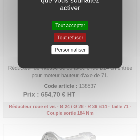
que vous souhaitez
activer
Tout accepter
Tout refuser
Personnaliser
Réducteur de vitesse de 36 avec bride B14 en entrée
pour moteur hauteur d'axe de 71.
Code article :
138537
Prix : 654,70 €
HT
Réducteur roue et vis - Ø 24 / Ø 28 - R 36
B14 - Taille 71 -
Couple sortie 184 Nm