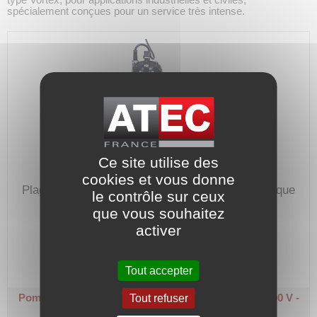
spécialement conçues pour un service très intense.
Ce site utilise des
cookies et vous donne
Plage de débit : 1 à 65 m³/h.
Hauteur manométrique
le contrôle sur ceux
max. : 22 m.
que vous souhaitez
activer
Code article :
237752
Prix : 2 367,20 €
HT
Tout accepter
Pompe de relevage eau chargée - JK 50
Triphasée 400 V -
Tout refuser
3,7 kW