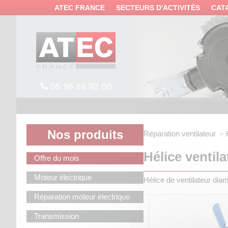
Panneau de gestion des cookies
ATEC FRANCE
SECTEURS D'ACTIVITÉS
CAT
05 56 89 92 00
Nos produits
Réparation ventilateur
Hélice ventil
Offre du mois
Moteur électrique
Hélice de ventilateur di
Réparation moteur électrique
Transmission