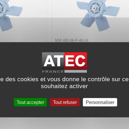
MW 400-06-P-48-14.
Code article :
585947
Prix : 305,80 €
HT
lyamides Ø 400 mm
Hélice pâles polyamides Ø 400 
 35° - Ø alésage 11 mm
6 pâles - Inclinaison 48° - Ø alésage
ise des cookies et vous donne le contrôle sur 
souhaitez activer
Tout accepter
Tout refuser
Personnaliser