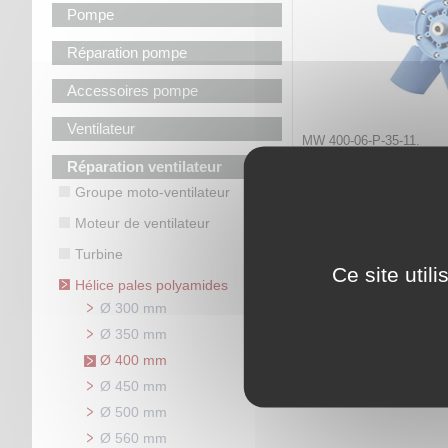
Pompe
Réparation pompe
Accessoires pompe
Ventilateur
MW 400-06-P-35-11.
Réparation ventilateur
Code article :
585939
Prix : 305,80 €
HT
Groupe moto-ventilateur
Hélice pâles po
Moteur de ventilateur
6 pâles - Inclinaison
Turbine
Ce site util
Hélice pales polyamides
Ø 300 mm
Ø 350 mm
Ø 400 mm
Ø 450 mm
Ø 500 mm
Ø 560 mm