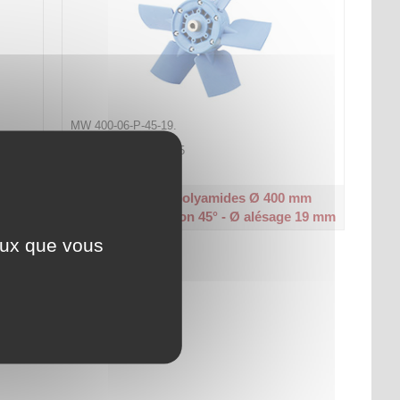
MW 400-06-P-45-19.
Code article :
585955
Prix : 305,80 €
HT
mm
Hélice pâles polyamides Ø 400 mm
 14 mm
6 pâles - Inclinaison 45° - Ø alésage 19 mm
ceux que vous